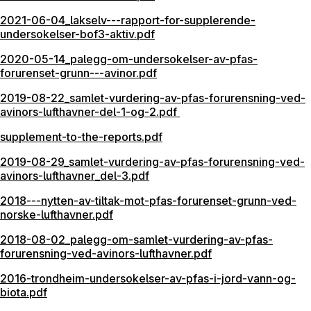
2021-06-04_lakselv---rapport-for-supplerende-
undersokelser-bof3-aktiv.pdf
2020-05-14_palegg-om-undersokelser-av-pfas-
forurenset-grunn---avinor.pdf
2019-08-22_samlet-vurdering-av-pfas-forurensning-ved-
avinors-lufthavner-del-1-og-2.pdf
supplement-to-the-reports.pdf
2019-08-29_samlet-vurdering-av-pfas-forurensning-ved-
avinors-lufthavner_del-3.pdf
2018---nytten-av-tiltak-mot-pfas-forurenset-grunn-ved-
norske-lufthavner.pdf
2018-08-02_palegg-om-samlet-vurdering-av-pfas-
forurensning-ved-avinors-lufthavner.pdf
2016-trondheim-undersokelser-av-pfas-i-jord-vann-og-
biota.pdf