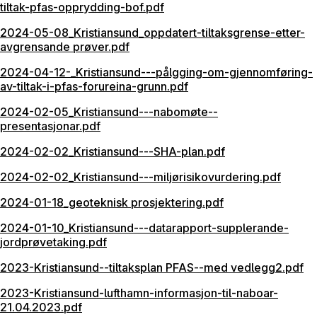
tiltak-pfas-opprydding-bof.pdf
2024-05-08_Kristiansund_oppdatert-tiltaksgrense-etter-
avgrensande prøver.pdf
2024-04-12-_Kristiansund---pålgging-om-gjennomføring-
av-tiltak-i-pfas-forureina-grunn.pdf
2024-02-05_Kristiansund---nabomøte--
presentasjonar.pdf
2024-02-02_Kristiansund---SHA-plan.pdf
2024-02-02_Kristiansund---miljørisikovurdering.pdf
2024-01-18_geoteknisk prosjektering.pdf
2024-01-10_Kristiansund---datarapport-supplerande-
jordprøvetaking.pdf
2023-Kristiansund--tiltaksplan PFAS--med vedlegg2.pdf
2023-Kristiansund-lufthamn-informasjon-til-naboar-
21.04.2023.pdf