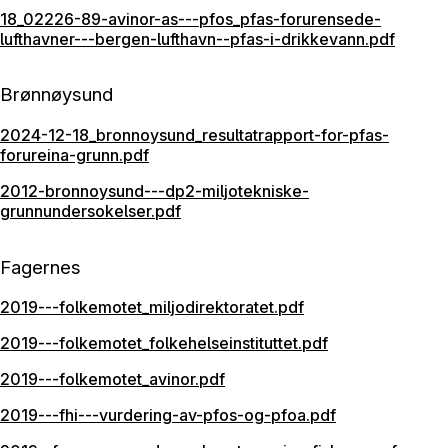
18_02226-89-avinor-as---pfos_pfas-forurensede-
lufthavner---bergen-lufthavn--pfas-i-drikkevann.pdf
Brønnøysund
2024-12-18_bronnoysund_resultatrapport-for-pfas-
forureina-grunn.pdf
2012-bronnoysund---dp2-miljotekniske-
grunnundersokelser.pdf
Fagernes
2019---folkemotet_miljodirektoratet.pdf
2019---folkemotet_folkehelseinstituttet.pdf
2019---folkemotet_avinor.pdf
2019---fhi---vurdering-av-pfos-og-pfoa.pdf