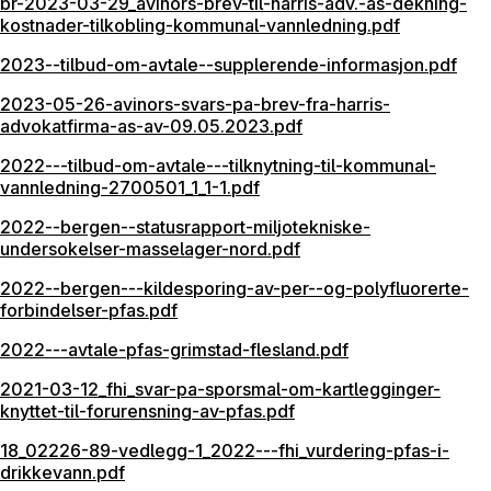
br-2023-03-29_avinors-brev-til-harris-adv.-as-dekning-
kostnader-tilkobling-kommunal-vannledning.pdf
2023--tilbud-om-avtale--supplerende-informasjon.pdf
2023-05-26-avinors-svars-pa-brev-fra-harris-
advokatfirma-as-av-09.05.2023.pdf
2022---tilbud-om-avtale---tilknytning-til-kommunal-
vannledning-2700501_1_1-1.pdf
2022--bergen--statusrapport-miljotekniske-
undersokelser-masselager-nord.pdf
2022--bergen---kildesporing-av-per--og-polyfluorerte-
forbindelser-pfas.pdf
2022---avtale-pfas-grimstad-flesland.pdf
2021-03-12_fhi_svar-pa-sporsmal-om-kartlegginger-
knyttet-til-forurensning-av-pfas.pdf
18_02226-89-vedlegg-1_2022---fhi_vurdering-pfas-i-
drikkevann.pdf