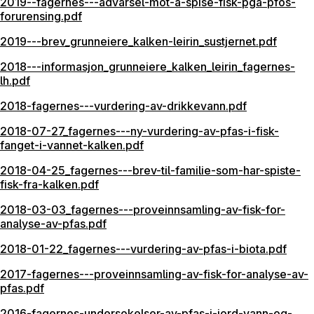
2019--fagernes---advarsel-mot-a-spise-fisk-pga-pfos-
forurensing.pdf
2019---brev_grunneiere_kalken-leirin_sustjernet.pdf
2018---informasjon_grunneiere_kalken_leirin_fagernes-
lh.pdf
2018-fagernes---vurdering-av-drikkevann.pdf
2018-07-27_fagernes---ny-vurdering-av-pfas-i-fisk-
fanget-i-vannet-kalken.pdf
2018-04-25_fagernes---brev-til-familie-som-har-spiste-
fisk-fra-kalken.pdf
2018-03-03_fagernes---proveinnsamling-av-fisk-for-
analyse-av-pfas.pdf
2018-01-22_fagernes---vurdering-av-pfas-i-biota.pdf
2017-fagernes---proveinnsamling-av-fisk-for-analyse-av-
pfas.pdf
2016-fagernes-undersokelser-av-pfas-i-jord-vann-og-