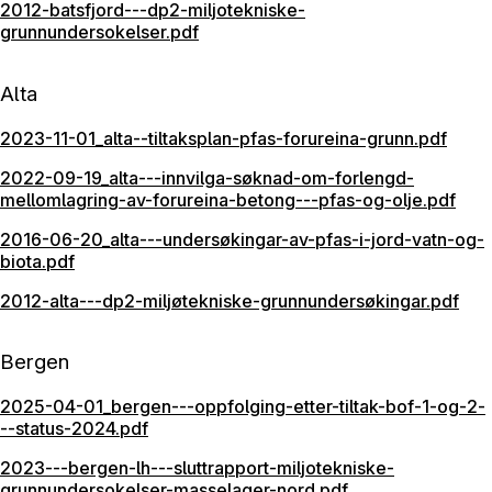
2012-batsfjord---dp2-miljotekniske-
grunnundersokelser.pdf
Alta
2023-11-01_alta--tiltaksplan-pfas-forureina-grunn.pdf
2022-09-19_alta---innvilga-søknad-om-forlengd-
mellomlagring-av-forureina-betong---pfas-og-olje.pdf
2016-06-20_alta---undersøkingar-av-pfas-i-jord-vatn-og-
biota.pdf
2012-alta---dp2-miljøtekniske-grunnundersøkingar.pdf
Bergen
2025-04-01_bergen---oppfolging-etter-tiltak-bof-1-og-2-
--status-2024.pdf
2023---bergen-lh---sluttrapport-miljotekniske-
grunnundersokelser-masselager-nord.pdf