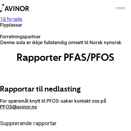
Til forside
Om Avinor
Flyplassar
Om Avinor
Forretningspartnar
Denne sida er ikkje fullstendig omsett til Norsk nynorsk
Rapporter PFAS/PFOS
Rapportar til nedlasting
For spørsmål knytt til PFOS-saker kontakt oss på
PFOS@avinor.no
Supplerande rapportar