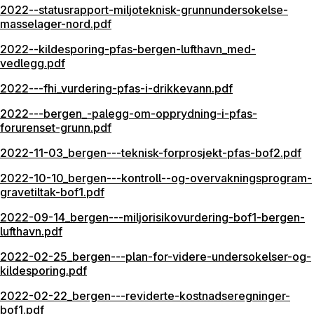
2022--statusrapport-miljoteknisk-grunnundersokelse-
masselager-nord.pdf
2022--kildesporing-pfas-bergen-lufthavn_med-
vedlegg.pdf
2022---fhi_vurdering-pfas-i-drikkevann.pdf
2022---bergen_-palegg-om-opprydning-i-pfas-
forurenset-grunn.pdf
2022-11-03_bergen---teknisk-forprosjekt-pfas-bof2.pdf
2022-10-10_bergen---kontroll--og-overvakningsprogram-
gravetiltak-bof1.pdf
2022-09-14_bergen---miljorisikovurdering-bof1-bergen-
lufthavn.pdf
2022-02-25_bergen---plan-for-videre-undersokelser-og-
kildesporing.pdf
2022-02-22_bergen---reviderte-kostnadseregninger-
bof1.pdf