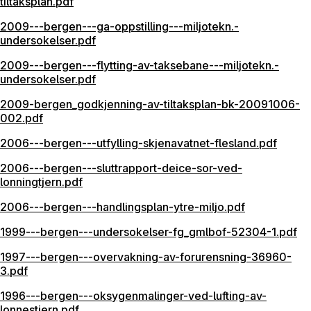
tiltaksplan.pdf
2009---bergen---ga-oppstilling---miljotekn.-
undersokelser.pdf
2009---bergen---flytting-av-taksebane---miljotekn.-
undersokelser.pdf
2009-bergen_godkjenning-av-tiltaksplan-bk-20091006-
002.pdf
2006---bergen---utfylling-skjenavatnet-flesland.pdf
2006---bergen---sluttrapport-deice-sor-ved-
lonningtjern.pdf
2006---bergen---handlingsplan-ytre-miljo.pdf
1999---bergen---undersokelser-fg_gmlbof-52304-1.pdf
1997---bergen---overvakning-av-forurensning-36960-
3.pdf
1996---bergen---oksygenmalinger-ved-lufting-av-
lonnestjern.pdf