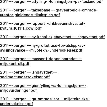
2011---bergen---utfylling-i-lonningstjorn-pa-flesland.pdf
2011---bergen---taksebane---gravearbeid-i-omrade-
utenfor-gjeldende-tiltaksplan.pdf
2011---bergen---rapport_-drikkevannskvalitet-
kvitura_161111_cowi.pdf
2011---bergen---ny-kanal-skjenavatnet---langavatnet.pdf
2011---bergen---ny-groftetrase-for-utslipp-av-
avisingsvaske---miljotekn.-undersokelser.pdf
2011---bergen---masser-i-deponiomradet---
miljokontroll.pdf
2011---bergen---langavatnet---
sedimentundersokelser.pdf
2011---bergen---gjenfylling-va-lonningstjern---
miljovurderinger.pdf
2011---bergen---ga-omrade-sor---miljotekniske-
undersokelser.pdf