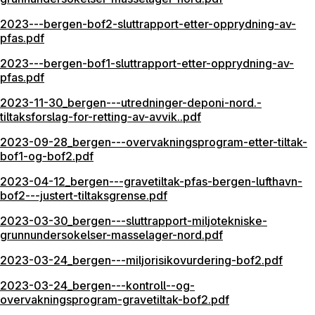
2023---bergen-bof2-sluttrapport-etter-opprydning-av-
pfas.pdf
2023---bergen-bof1-sluttrapport-etter-opprydning-av-
pfas.pdf
2023-11-30_bergen---utredninger-deponi-nord.-
tiltaksforslag-for-retting-av-avvik..pdf
2023-09-28_bergen---overvakningsprogram-etter-tiltak-
bof1-og-bof2.pdf
2023-04-12_bergen---gravetiltak-pfas-bergen-lufthavn-
bof2---justert-tiltaksgrense.pdf
2023-03-30_bergen---sluttrapport-miljotekniske-
grunnundersokelser-masselager-nord.pdf
2023-03-24_bergen---miljorisikovurdering-bof2.pdf
2023-03-24_bergen---kontroll--og-
overvakningsprogram-gravetiltak-bof2.pdf