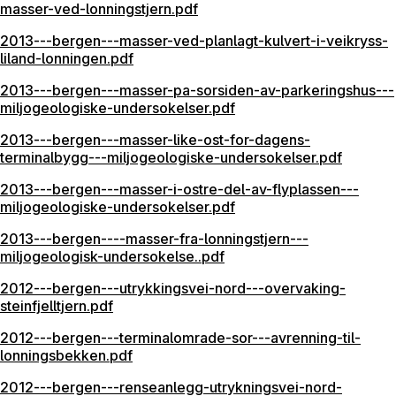
masser-ved-lonningstjern.pdf
2013---bergen---masser-ved-planlagt-kulvert-i-veikryss-
liland-lonningen.pdf
2013---bergen---masser-pa-sorsiden-av-parkeringshus---
miljogeologiske-undersokelser.pdf
2013---bergen---masser-like-ost-for-dagens-
terminalbygg---miljogeologiske-undersokelser.pdf
2013---bergen---masser-i-ostre-del-av-flyplassen---
miljogeologiske-undersokelser.pdf
2013---bergen----masser-fra-lonningstjern---
miljogeologisk-undersokelse..pdf
2012---bergen---utrykkingsvei-nord---overvaking-
steinfjelltjern.pdf
2012---bergen---terminalomrade-sor---avrenning-til-
lonningsbekken.pdf
2012---bergen---renseanlegg-utrykningsvei-nord-