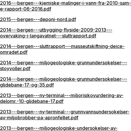
2016---bergen---kjemiske-malinger-i-vann-fra-2010-sam-
e-rapport-06-2016.pdf
2015---bergen---deponi-nord.pdf
2014---bergen---utbygging-flyside-2009-2013---
overvaking-i-langavatnet---sluttrapport.pdf
2014---bergen---sluttrapport---masseutskiftning-deice-
omradet.pdf
2014---bergen---miljogeologiske-grunnundersokelser---
stoyvoller.pdf
2014---bergen---miljogeologiske-grunnundersokelser---
glidebane-17-og-35.pdf
2013---bergen---ny-terminal---miljorisikovurdering-av-
delomr.-10-glidebane-17.pdf
2013---bergen---ny-terminal---grunnvannsundersokelser-
av-miljobrobber-pa-apronfeltet.pdf
2013---bergen---miljogeologiske-undersokelser-av-