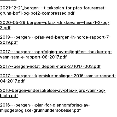
2021-12-21_bergen---tiltaksplan-for-pfas-forurenset-
grunn-bof1-og-bof2-compressed.pdf
2020-05-29_bergen--pfas-i-drikkevann--fase-1-2-og-
3.pdf
2019---bergen---pfas-ved-bergen-lh-norce-rapport-7-
2019.pdf
2017---bergen---oppfolging-av-miljogifter-i-bekker-og-
vann-sam-e-rapport-08-2017.pdf
2017--bergen-notat_deponi-nord-271017-003.pdf
2017---bergen---kjemiske-malinger-2016-sam-e-rapport-
04-2017.pdf
2016-bergen-undersokelser-av-pfas-i-jord-vann-og-
biota.pdf
2016---bergen---plan-for-gjennomforing-av-
miljogeologiske-grunnundersokelser.pdf