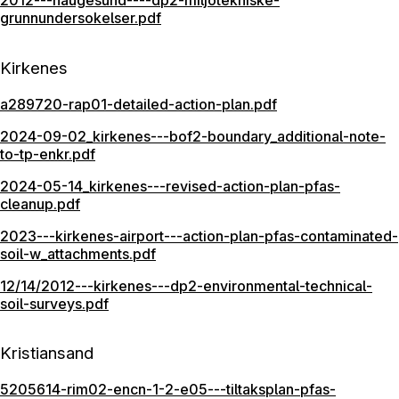
2012---haugesund----dp2-miljotekniske-
grunnundersokelser.pdf
Kirkenes
a289720-rap01-detailed-action-plan.pdf
2024-09-02_kirkenes---bof2-boundary_additional-note-
to-tp-enkr.pdf
2024-05-14_kirkenes---revised-action-plan-pfas-
cleanup.pdf
2023---kirkenes-airport---action-plan-pfas-contaminated-
soil-w_attachments.pdf
12/14/2012---kirkenes---dp2-environmental-technical-
soil-surveys.pdf
Kristiansand
5205614-rim02-encn-1-2-e05---tiltaksplan-pfas-