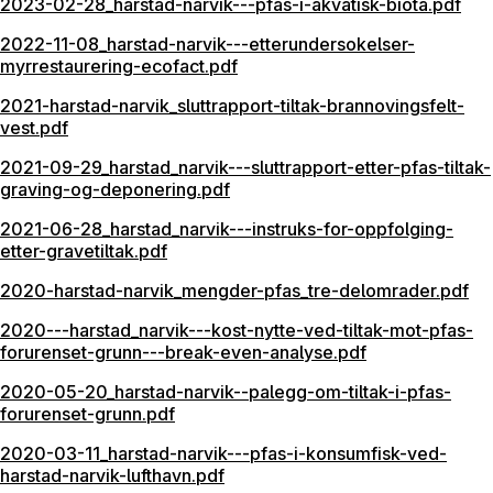
2023-02-28_harstad-narvik---pfas-i-akvatisk-biota.pdf
2022-11-08_harstad-narvik---etterundersokelser-
myrrestaurering-ecofact.pdf
2021-harstad-narvik_sluttrapport-tiltak-brannovingsfelt-
vest.pdf
2021-09-29_harstad_narvik---sluttrapport-etter-pfas-tiltak-
graving-og-deponering.pdf
2021-06-28_harstad_narvik---instruks-for-oppfolging-
etter-gravetiltak.pdf
2020-harstad-narvik_mengder-pfas_tre-delomrader.pdf
2020---harstad_narvik---kost-nytte-ved-tiltak-mot-pfas-
forurenset-grunn---break-even-analyse.pdf
2020-05-20_harstad-narvik--palegg-om-tiltak-i-pfas-
forurenset-grunn.pdf
2020-03-11_harstad-narvik---pfas-i-konsumfisk-ved-
harstad-narvik-lufthavn.pdf