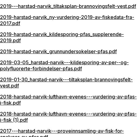
2019---harstad-narvik_tiltaksplan-brannovingsfelt-vest.pdf
2019-harstad-narvik_ny-vurdering-2019-av-fiskedata-fra-
2017.pdf
2019-harstad-narvik_kildesporing-pfas_supplerende-
2019.pdf
2019-harstad-narvik_grunnundersokelser-pfas.pdf
2019-03-05_harstad-narvik---kildesporing-av-per--og-
polyfluorerte-forbindelser-pfas.pdf
2019-01-30_harstad-narvik---tiltaksplan-brannovingsfelt-
vest.pdf
2018-harstad-narvik-lufthavn-evenes---vurdering-av-pfas-
i-fisk.pdf
2018-harstad-narvik-lufthavn-evenes---vurdering-av-pfas-
i-fisk (1).pdf
2017---harstad-narvik---proveinnsamling-av-fisk-for-
analyser-av-pfas.pdf