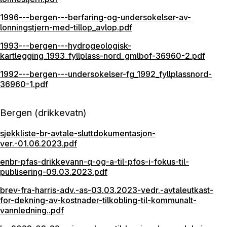
1996---bergen---berfaring-og-undersokelser-av-
lonningstjern-med-tillop_avlop.pdf
1993---bergen---hydrogeologisk-
kartlegging_1993_fyllplass-nord_gmlbof-36960-2.pdf
1992---bergen---undersokelser-fg_1992_fyllplassnord-
36960-1.pdf
Bergen (drikkevatn)
sjekkliste-br-avtale-sluttdokumentasjon-
ver.-01.06.2023.pdf
enbr-pfas-drikkevann-q-og-a-til-pfos-i-fokus-til-
publisering-09.03.2023.pdf
brev-fra-harris-adv.-as-03.03.2023-vedr.-avtaleutkast-
for-dekning-av-kostnader-tilkobling-til-kommunalt-
vannledning..pdf