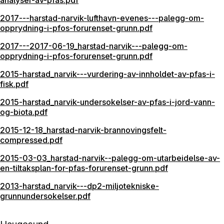
2017---harstad-narvik-lufthavn-evenes---palegg-om-
opprydning-i-pfos-forurenset-grunn.pdf
2017---2017-06-19_harstad-narvik---palegg-om-
opprydning-i-pfos-forurenset-grunn.pdf
2015-harstad_narvik---vurdering-av-innholdet-av-pfas-i-
fisk.pdf
2015-harstad_narvik-undersokelser-av-pfas-i-jord-vann-
og-biota.pdf
2015-12-18_harstad-narvik-brannovingsfelt-
compressed.pdf
2015-03-03_harstad-narvik--palegg-om-utarbeidelse-av-
en-tiltaksplan-for-pfas-forurenset-grunn.pdf
2013-harstad_narvik---dp2-miljotekniske-
grunnundersokelser.pdf