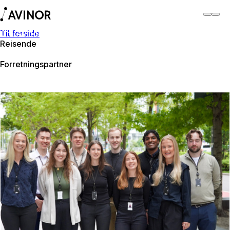
Til forside
Om Avinor
Reisende
Om Avinor
Forretningspartner