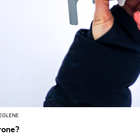
EGLENE
drone?