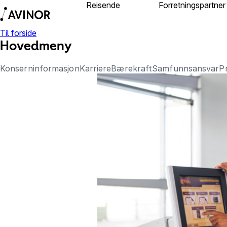
Reisende
Om Avinor
Forretningspartner
Til forside
Hovedmeny
Konserninformasjon
Karriere
Bærekraft
Samfunnsansvar
P