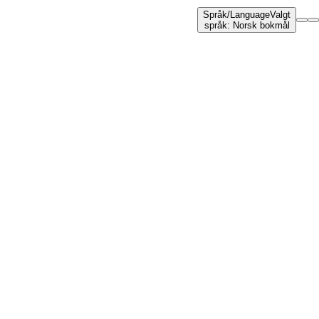
Språk
/
Language
Valgt
språk
:
Norsk bokmål