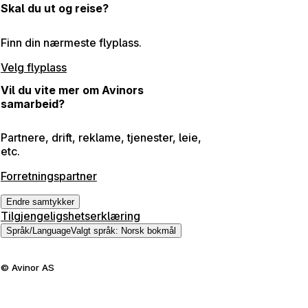
Skal du ut og reise?
Finn din nærmeste flyplass.
Velg flyplass
Vil du vite mer om Avinors
samarbeid?
Partnere, drift, reklame, tjenester, leie,
etc.
Forretningspartner
Endre samtykker
Tilgjengeligshetserklæring
Språk
/
Language
Valgt språk
:
Norsk bokmål
©
Avinor AS