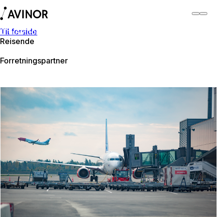
Til forside
Om Avinor
Reisende
Om Avinor
Forretningspartner