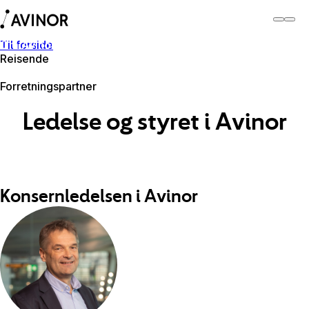
Til forside
Om Avinor
Reisende
Om Avinor
Forretningspartner
Ledelse og styret i Avinor
Konsernledelsen i Avinor