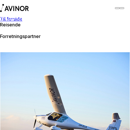
Til forside
Om Avinor
Reisende
Om Avinor
Forretningspartner