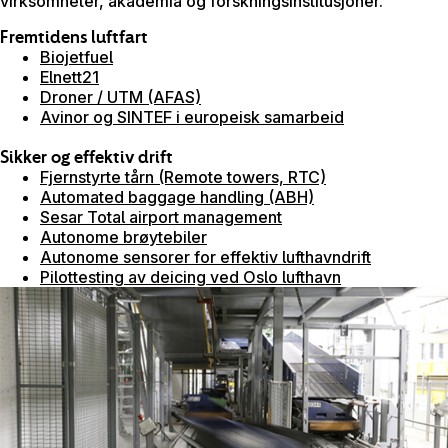
virksomheter, akademia og forskningsinstitusjoner.
Fremtidens luftfart
Biojetfuel
Elnett21
Droner / UTM (AFAS)
Avinor og SINTEF i europeisk samarbeid
Sikker og effektiv drift
Fjernstyrte tårn (Remote towers, RTC)
Automated baggage handling (ABH)
Sesar Total airport management
Autonome brøytebiler
Autonome sensorer for effektiv lufthavndrift
Pilottesting av deicing ved Oslo lufthavn