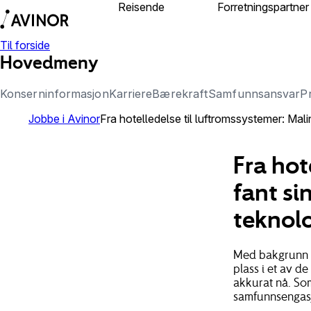
Reisende
Om Avinor
Forretningspartner
Til forside
Hovedmeny
Konserninformasjon
Karriere
Bærekraft
Samfunnsansvar
P
Jobbe i Avinor
Fra hotelledelse til luftromssystemer: Mali
Fra hot
fant si
teknol
Med bakgrunn f
plass i et av 
akkurat nå. So
samfunnsengasj