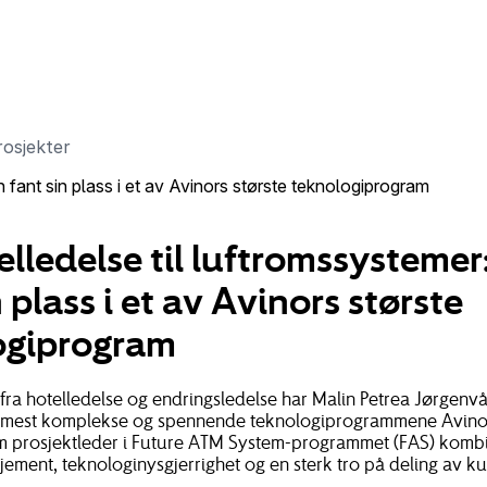
rosjekter
n fant sin plass i et av Avinors største teknologiprogram
elledelse til luftromssystemer
n plass i et av Avinors største
ogiprogram
ra hotelledelse og endringsledelse har Malin Petrea Jørgenvå
de mest komplekse og spennende teknologiprogrammene Avin
m prosjektleder i Future ATM System-programmet (FAS) komb
ement, teknologinysgjerrighet og en sterk tro på deling av k