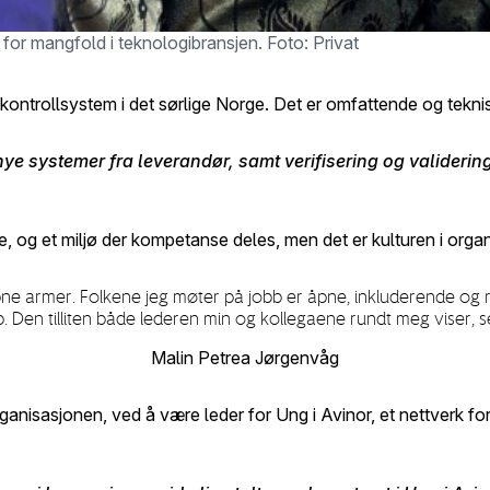
or mangfold i teknologibransjen. Foto: Privat
lykontrollsystem i det sørlige Norge. Det er omfattende og tek
e systemer fra leverandør, samt verifisering og validering 
ve, og et miljø der kompetanse deles, men d
et er kulturen i org
ne armer. Folkene jeg møter på jobb er åpne, inkluderende og 
 Den tilliten både lederen min og kollegaene rundt meg viser, set
Malin Petrea Jørgenvåg
 organisasjonen, ved å være leder for Ung i Avinor, et nettverk 