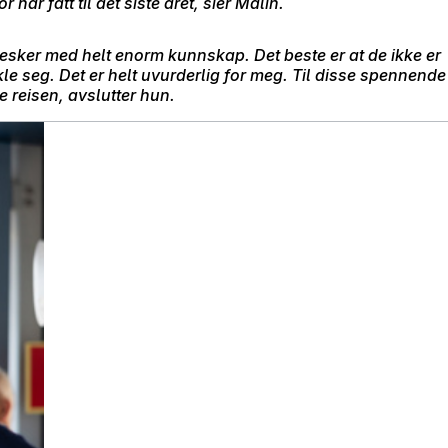
 har fått til det siste året, sier Malin.
esker med helt enorm kunnskap. Det beste er at de ikke er
kle seg. Det er helt uvurderlig for meg. Til disse spennende
e reisen, avslutter hun.