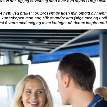
vi har, og jeg er virkelig stolt over hva styret i Ung i Avinor
e nytt! Jeg bruker 100 prosent av tiden min omgitt av menn
den kunnskapen man har, slik at andre kan følge med og utvi
 lyst å være med meg og mine kolleger på denne inspirerend