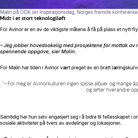
Malin på ODA sin Inspirasjonsdag, Norges fremste konferanse f
Midt i et stort
teknologiløft
For Avinor er en av de viktigste
målene å få på plass et nytt f
– Jeg jobber hovedsakelig med prosjektene for mottak av ny
spennende oppgave, sier Malin.
For Malin har tiden i Avinor vært preget av en bratt læringskur
“
– For meg er Avinorkulturen ingen spisse albuer og mange åp
og løfter hverandre opp.
Samtidig har hun selv engasjert seg i å bidra til fellesskapet i
sosiale aktiviteter på tvers av avdelinger og lokasjoner.