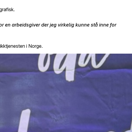
grafisk.
r en arbeidsgiver der jeg virkelig kunne stå inne for
kktjenesten i Norge.