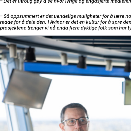
– Det er utrolig gøy å se hvor ivrige og engasjerte medlemmer 
–
Så oppsummert er det uendelige muligheter for å lære no
redde for å dele den. I Avinor er det en kultur for å spre 
prosjektene trenger vi nå enda flere dyktige folk som har