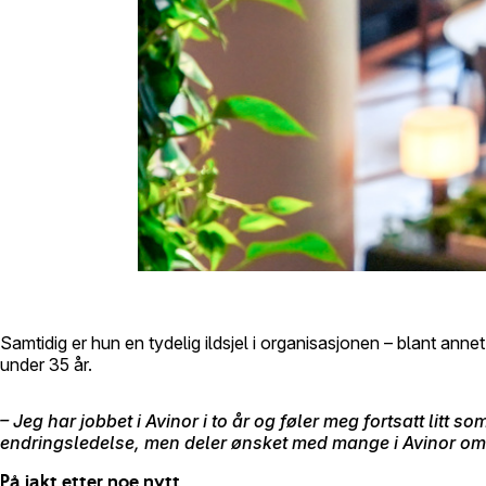
Samtidig er hun en tydelig ildsjel i organisasjonen – blant anne
under 35 år.
– Jeg har jobbet i Avinor i to år og føler meg fortsatt li
endringsledelse, men deler ønsket med mange i Avinor om å b
På jakt etter noe nytt