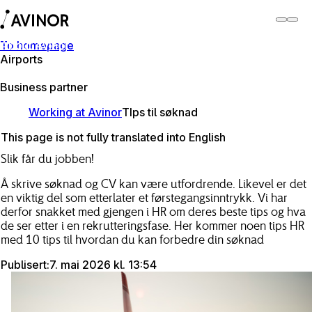
To homepage
About Avinor
Airports
About Avinor
Business partner
Working at Avinor
TIps til søknad
This page is not fully translated into English
Slik får du jobben!
Å skrive søknad og CV kan være utfordrende. Likevel er det
en viktig del som etterlater et førstegangsinntrykk. Vi har
derfor snakket med gjengen i HR om deres beste tips og hva
de ser etter i en rekrutteringsfase. Her kommer noen tips HR
med 10 tips til hvordan du kan forbedre din søknad
Publisert
:
7. mai 2026 kl. 13:54