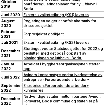
Oktober
områdereguleringsplanen for ny lufthavn i
2019
Bodø
Juni 2020
Ekstern kvalitetssikring (KS1) leveres
August
Regjeringen velger anbefalt alternativ fra
2020
skisseprosjektet
Februar
Forprosjektet godkjent
2021
Juli 2021
Ekstern kvalitetssikring (KS2) leveres
Stortinget vedtar Statsbudsjettet for 2022 og
Desember
beslutter med det også oppstart av
2021
planleggingen ny lufthavn i Bodø
Januar
Arbeidet i byggherreorganisasjonen starter
2022
opp
Avinors konsernstyre vedtar iverksettelse av
Juni 2022
entreprise «Forberedende arbeider»
September
Entreprise «Forberedende arbeider»
2022
kunngjøres
Nødvendige avtaler mellom partene Avinor,
Desember
Forsvaret, Bodø kommune og staten er på
2022