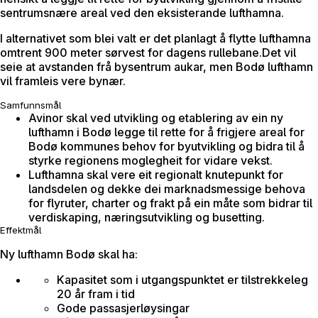
sentrumsnære areal ved den eksisterande lufthamna.
I alternativet som blei valt er det planlagt å flytte lufthamna
omtrent 900 meter sørvest for dagens rullebane.Det vil
seie at avstanden frå bysentrum aukar, men Bodø lufthamn
vil framleis vere bynær.
Samfunnsmål
Avinor skal ved utvikling og etablering av ein ny
lufthamn i Bodø legge til rette for å frigjere areal for
Bodø kommunes behov for byutvikling og bidra til å
styrke regionens moglegheit for vidare vekst.
Lufthamna skal vere eit regionalt knutepunkt for
landsdelen og dekke dei marknadsmessige behova
for flyruter, charter og frakt på ein måte som bidrar til
verdiskaping, næringsutvikling og busetting.
Effektmål
Ny lufthamn Bodø skal ha:
Kapasitet som i utgangspunktet er tilstrekkeleg
20 år fram i tid
Gode passasjerløysingar