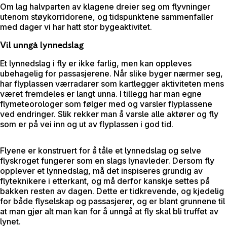
Om lag halvparten av klagene dreier seg om flyvninger
utenom støykorridorene, og tidspunktene sammenfaller
med dager vi har hatt stor bygeaktivitet.
Vil unngå lynnedslag
Et lynnedslag i fly er ikke farlig, men kan oppleves
ubehagelig for passasjerene. Når slike byger nærmer seg,
har flyplassen værradarer som kartlegger aktiviteten mens
været fremdeles er langt unna. I tillegg har man egne
flymeteorologer som følger med og varsler flyplassene
ved endringer. Slik rekker man å varsle alle aktører og fly
som er på vei inn og ut av flyplassen i god tid.
Flyene er konstruert for å tåle et lynnedslag og selve
flyskroget fungerer som en slags lynavleder. Dersom fly
opplever et lynnedslag, må det inspiseres grundig av
flyteknikere i etterkant, og må derfor kanskje settes på
bakken resten av dagen. Dette er tidkrevende, og kjedelig
for både flyselskap og passasjerer, og er blant grunnene til
at man gjør alt man kan for å unngå at fly skal bli truffet av
lynet.