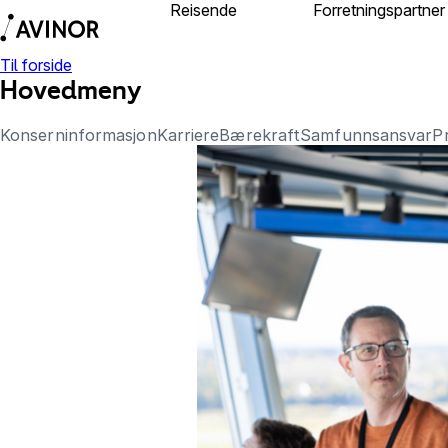
Reisende
Om Avinor
Forretningspartner
Til forside
Hovedmeny
Konserninformasjon
Karriere
Bærekraft
Samfunnsansvar
P