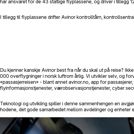
har ansvaret for de 43 statlige flyplassene, og driver i tillegg
I tillegg til flyplassene drifter Avinor kontrolltårn, kontrollsent
Du kjenner kanskje Avinor best fra når du skal ut på reise? Ikk
000 overflygninger i norsk luftrom årlig. Vi utvikler selv, og f
«passasjerreisen» - blant annet avinor.no, app for passasjerer, 
flyinformasjonstjenester, værobservasjonstjenester, cyber sec
Teknologi og utvikling spiller i denne sammenhengen en avgjør
hodene, det gode samarbeidet mellom avdelinger og enheter er 