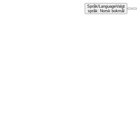
Språk
/
Language
Valgt
språk
:
Norsk bokmål