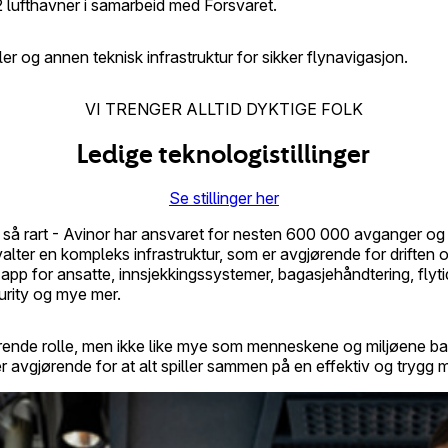
 12 lufthavner i samarbeid med Forsvaret.
raler og annen teknisk infrastruktur for sikker flynavigasjon.
VI TRENGER ALLTID DYKTIGE FOLK
Ledige teknologistillinger
Se stillinger her
e så rart - Avinor har ansvaret for nesten 600 000 avganger og 
orvalter en kompleks infrastruktur, som er avgjørende for drifte
app for ansatte, innsjekkingssystemer, bagasjehåndtering, flytide
urity og mye mer.
ende rolle, men ikke like mye som menneskene og miljøene bak! 
avgjørende for at alt spiller sammen på en effektiv og trygg 