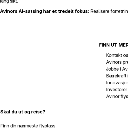
lang sikt.
Avinors AI-satsing har
et tredelt fokus:
Realisere forretni
FINN UT ME
Kontakt o
Avinors p
Jobbe i Av
Bærekraft 
Innovasjon
Investorer
Avinor flys
Skal du ut og reise?
Finn din nærmeste flyplass.