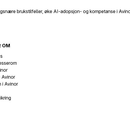
ngsnære brukstilfeller, øke AI-adopsjon
-
og kompetanse
i Avino
R OM
ss
resserom
inor
i Avinor
 i Avinor
ikring