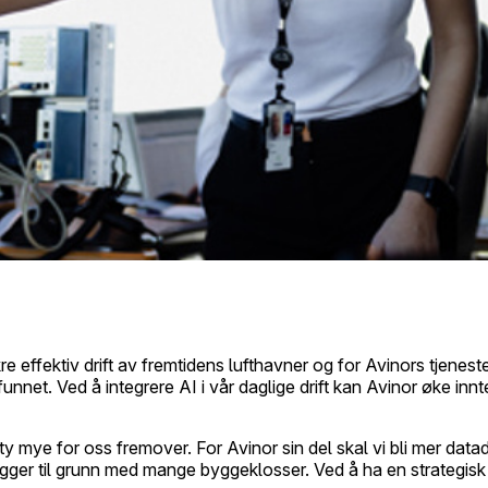
e effektiv drift av fremtidens lufthavner og for Avinors tjenest
nnet. Ved å integrere AI i vår daglige drift kan Avinor øke innt
ety mye for oss fremover. For Avinor sin del skal vi bli mer d
ligger til grunn med mange byggeklosser.
Ved å ha en strategisk