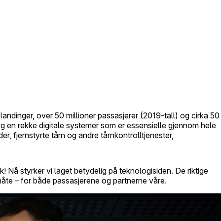
landinger, over 50 millioner passasjerer (2019-tall) og cirka 50
n og en rekke digitale systemer som er essensielle gjennom hele
r, fjernstyrte tårn og andre tårnkontrolltjenester,
Nå styrker vi laget betydelig på teknologisiden. De riktige
måte – for både passasjerene og partnerne våre.