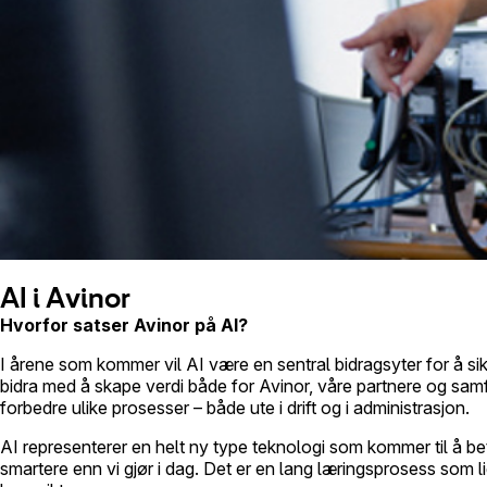
AI i Avinor
Hvorfor satser Avinor på AI?
I årene som kommer vil AI være en sentral bidragsyter for å sikr
bidra med å skape verdi både for Avinor, våre partnere og samfu
forbedre ulike prosesser – både ute i drift og i administrasjon.
AI representerer en helt ny type teknologi som kommer til å b
smartere enn vi gjør i dag. Det er en lang læringsprosess som 