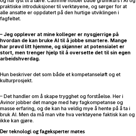
og har lyst til å lære. Cathrine holder både grunnkurs i AI og
praktiske introduksjoner til verktøyene, og sørger for at
alle ansatte er oppdatert på den hurtige utviklingen i
fagfeltet.
– Jeg opplever at mine kolleger er nysgjerrige på
hvordan de kan bruke AI til å jobbe smartere. Mange
har prøvd litt hjemme, og skjønner at potensialet er
stort, men trenger hjelp til å oversette det til sin egen
arbeidshverdag.
Hun beskriver det som både et kompetanseløft og et
kulturprosjekt.
– Det handler om å skape trygghet og forståelse. Her i
Avinor jobber det mange med høy fagkompetanse og
masse erfaring, og de kan ha veldig mye å hente på å ta i
bruk AI. Men da må man vite hva verktøyene faktisk kan og
ikke kan gjøre.
Der teknologi og fageksperter møtes