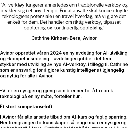
“
AI-verktøy fungerer annerledes enn tradisjonelle verktøy og
utvikler seg i et høyt tempo. For at ansatte skal kunne utnytte
teknologiens potensiale i en travel hverdag, må vi gjøre det
enkelt for dem. Det handler om riktig verktøy, tilpasset
opplæring og kontinuerlig oppfølging
”
Cathrine Kirkøen-Bere, Avinor
Avinor opprettet våren 2024 en ny avdeling for AI-utvikling
og -kompetansedeling. I avdelingen jobber det fem
stykker med utvikling av nye AI-verktøy, i tillegg til Cathrine
som er ansvarlig for å gjøre kunstig intelligens tilgjengelig
og nyttig for alle i Avinor.
–Vi er en nysgjerrig gjeng som brenner for å ta i bruk
teknologi på en ny måte, forteller hun.
Et stort kompetanseløft
I Avinor får alle ansatte tilbud om AI-kurs og faglig sparring.
Her trengs ingen forkunnskaper så lenge man er nysgjerrig