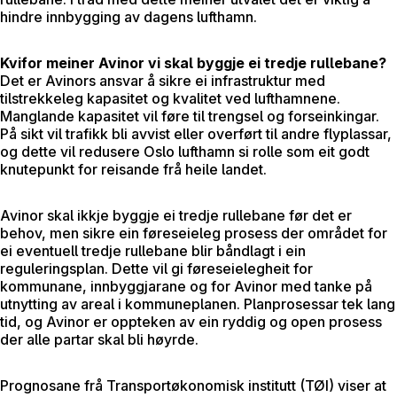
hindre innbygging av dagens lufthamn.
Kvifor meiner Avinor vi skal byggje ei tredje rullebane?
Det er Avinors ansvar å sikre ei infrastruktur med
tilstrekkeleg kapasitet og kvalitet ved lufthamnene.
Manglande kapasitet vil føre til trengsel og forseinkingar.
På sikt vil trafikk bli avvist eller overført til andre flyplassar,
og dette vil redusere Oslo lufthamn si rolle som eit godt
knutepunkt for reisande frå heile landet.
Avinor skal ikkje byggje ei tredje rullebane før det er
behov, men sikre ein føreseieleg prosess der området for
ei eventuell tredje rullebane blir båndlagt i ein
reguleringsplan. Dette vil gi føreseielegheit for
kommunane, innbyggjarane og for Avinor med tanke på
utnytting av areal i kommuneplanen. Planprosessar tek lang
tid, og Avinor er oppteken av ein ryddig og open prosess
der alle partar skal bli høyrde.
Prognosane frå Transportøkonomisk institutt (TØI) viser at