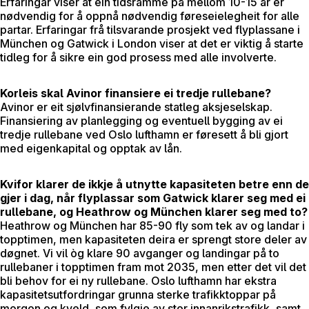
Erfaringar viser at ein tidsramme på mellom 10-15 år er
nødvendig for å oppnå nødvendig føreseielegheit for alle
partar. Erfaringar frå tilsvarande prosjekt ved flyplassane i
München og Gatwick i London viser at det er viktig å starte
tidleg for å sikre ein god prosess med alle involverte.
Korleis skal Avinor finansiere ei tredje rullebane?
Avinor er eit sjølvfinansierande statleg aksjeselskap.
Finansiering av planlegging og eventuell bygging av ei
tredje rullebane ved Oslo lufthamn er føresett å bli gjort
med eigenkapital og opptak av lån.
Kvifor klarer de ikkje å utnytte kapasiteten betre enn de
gjer i dag, når flyplassar som Gatwick klarer seg med ei
rullebane, og Heathrow og München klarer seg med to?
Heathrow og München har 85-90 fly som tek av og landar i
topptimen, men kapasiteten deira er sprengt store deler av
døgnet. Vi vil òg klare 90 avganger og landingar på to
rullebaner i topptimen fram mot 2035, men etter det vil det
bli behov for ei ny rullebane. Oslo lufthamn har ekstra
kapasitetsutfordringar grunna sterke trafikktoppar på
morgon og kveld, som fylgje av stor innanrikstrafikk, samt