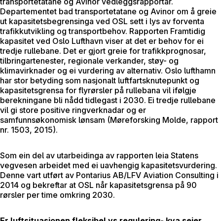
transportetatane og Avinor vedleggsrapportar.
Departementet bad transportetatane og Avinor om å greie
ut kapasitetsbegrensinga ved OSL sett i lys av forventa
trafikkutvikling og transportbehov. Rapporten Framtidig
kapasitet ved Oslo Lufthavn viser at det er behov for ei
tredje rullebane. Det er gjort greie for trafikkprognosar,
tilbringartenester, regionale verkander, støy- og
klimavirknader og ei vurdering av alternativ. Oslo lufthamn
har stor betyding som nasjonalt luftfartsknutepunkt og
kapasitetsgrensa for flyrørsler på rullebana vil ifølgje
berekningane bli nådd tidlegast i 2030. Ei tredje rullebane
vil gi store positive ringverknadar og er
samfunnsøkonomisk lønsam (Møreforsking Molde, rapport
nr. 1503, 2015).
Som ein del av utarbeidinga av rapporten leia Statens
vegvesen arbeidet med ei uavhengig kapasitetsvurdering.
Denne vart utført av Pontarius AB/LFV Aviation Consulting i
2014 og bekreftar at OSL når kapasitetsgrensa på 90
rørsler per time omkring 2030.
Er luftsituasjonen fleksibel vs regulering- kva seier