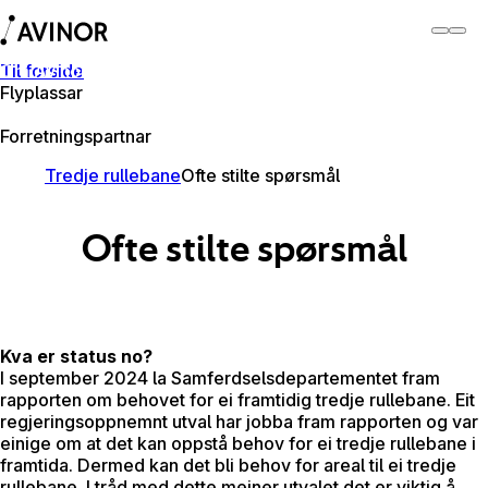
Til forside
Om Avinor
Flyplassar
Om Avinor
Forretningspartnar
Tredje rullebane
Ofte stilte spørsmål
Ofte stilte spørsmål
Kva er status no?
I september 2024 la Samferdselsdepartementet fram
rapporten om behovet for ei framtidig tredje rullebane. Eit
regjeringsoppnemnt utval har jobba fram rapporten og var
einige om at det kan oppstå behov for ei tredje rullebane i
framtida. Dermed kan det bli behov for areal til ei tredje
rullebane. I tråd med dette meiner utvalet det er viktig å