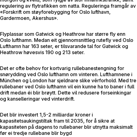
regulering av flytrafikken om natta. Reguleringa framgår av
«Forskrift om støyforebygging for Oslo lufthavn,
Gardermoen, Akershus».
Flyplassar som Gatwick og Heathrow har større fly enn
Oslo lufthamn. Medan eit gjennomsnittleg rutefly ved Oslo
Lufthamn har 163 seter, er tilsvarande tal for Gatwick og
Heathrow høvesvis 190 og 213 seter.
Det er ofte behov for kortvarig rullebanestengning for
snørydding ved Oslo lufthamn om vinteren. Lufthamnene i
München og London har sjeldnare slike vêrforhold. Med tre
rullebaner ved Oslo lufthamn vil ein kunne ha to baner i full
drift medan éi blir brøytt. Dette vil redusere forseinkingar
og kanselleringar ved vinterdrift.
Det blir investert 1,5-2 milliardar kroner i
kapasitetsaukingstiltak fram til 2035, for å sikre at
kapasiteten på dagens to rullebaner blir utnytta maksimalt
før ei tredje rullebane blir bygd