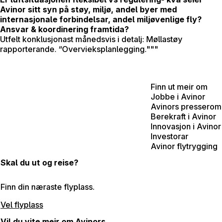
Avinor sitt syn på støy, miljø, andel byer med
internasjonale forbindelsar, andel miljøvenlige fly?
Ansvar & koordinering framtida?
Utfelt konklusjonast månedsvis i detalj: Møllastøy
rapporterande. “Overvieksplanlegging."""
Finn ut meir om
Jobbe i Avinor
Avinors presserom
Berekraft i Avinor
Innovasjon i Avinor
Investorar
Avinor flytrygging
Skal du ut og reise?
Finn din næraste flyplass.
Vel flyplass
Vil du vite meir om Avinors