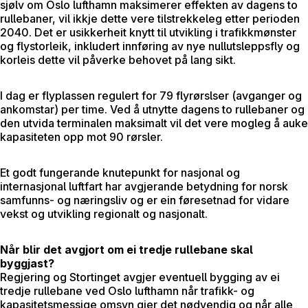
sjølv om Oslo lufthamn maksimerer effekten av dagens to
rullebaner, vil ikkje dette vere tilstrekkeleg etter perioden
2040. Det er usikkerheit knytt til utvikling i trafikkmønster
og flystorleik, inkludert innføring av nye nullutsleppsfly og
korleis dette vil påverke behovet på lang sikt.
I dag er flyplassen regulert for 79 flyrørslser (avganger og
ankomstar) per time. Ved å utnytte dagens to rullebaner og
den utvida terminalen maksimalt vil det vere mogleg å auke
kapasiteten opp mot 90 rørsler.
Et godt fungerande knutepunkt for nasjonal og
internasjonal luftfart har avgjerande betydning for norsk
samfunns- og næringsliv og er ein føresetnad for vidare
vekst og utvikling regionalt og nasjonalt.
Når blir det avgjort om ei tredje rullebane skal
byggjast?
Regjering og Stortinget avgjer eventuell bygging av ei
tredje rullebane ved Oslo lufthamn når trafikk- og
kapasitetsmessige omsyn gjer det nødvendig og når alle