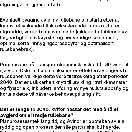
utgreiingar er gjennomførte.
Eventuell bygging av ei ny rullebane blir starta etter at
kapasitetsaukande tiltak i eksisterande infrastruktur er
utgreidde, vurderte og iverksette (inkludert etablering av
høghastigheitsavkøyrsler og nødvendige taksebaner,
optimaliserte innflygingsprosedyrar og optimalisert
rullebanebruk).
Prognosane frå Transportøkonomisk institutt (TØI) viser at
sjølv om Oslo lufthamn maksimerer effekten av dagens to
rullebaner, vil ikkje dette vere tilstrekkeleg etter perioden
2040. Det er usikkerheit knytt til utvikling i trafikkmønster
og flystorleik, inkludert innføring av nye nullutsleppsfly og
korleis dette vil påverke behovet på lang sikt.
Det er lenge til 2040, kvifor hastar det med å få ei
avgjerd om ei tredje rullebane?
Planprosessar tek lang tid, og Avinor er oppteken av ein
ryddig og open prosess der alle partar skal bli høyrde.