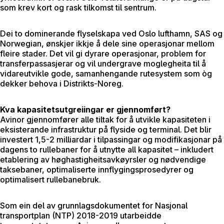
som krev kort og rask tilkomst til sentrum.
Dei to dominerande flyselskapa ved Oslo lufthamn, SAS og
Norwegian, ønskjer ikkje å dele sine operasjonar mellom
fleire stader. Det vil gi dyrare operasjonar, problem for
transferpassasjerar og vil undergrave moglegheita til å
vidareutvikle gode, samanhengande rutesystem som òg
dekker behova i Distrikts-Noreg.
Kva kapasitetsutgreiingar er gjennomført?
Avinor gjennomfører alle tiltak for å utvikle kapasiteten i
eksisterande infrastruktur på flyside og terminal. Det blir
investert 1,5-2 milliardar i tilpassingar og modifikasjonar på
dagens to rullebaner for å utnytte all kapasitet – inkludert
etablering av høghastigheitsavkøyrsler og nødvendige
taksebaner, optimaliserte innflygingsprosedyrer og
optimalisert rullebanebruk.
Som ein del av grunnlagsdokumentet for Nasjonal
transportplan (NTP) 2018-2019 utarbeidde