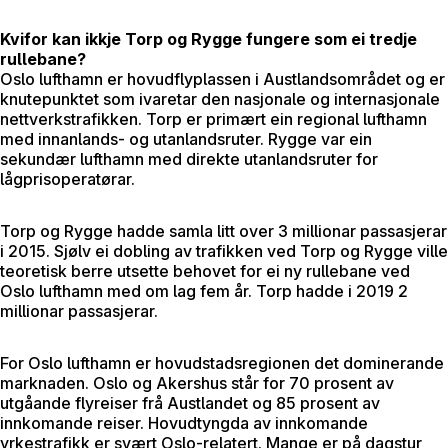
Kvifor kan ikkje Torp og Rygge fungere som ei tredje
rullebane?
Oslo lufthamn er hovudflyplassen i Austlandsområdet og er
knutepunktet som ivaretar den nasjonale og internasjonale
nettverkstrafikken. Torp er primært ein regional lufthamn
med innanlands- og utanlandsruter. Rygge var ein
sekundær lufthamn med direkte utanlandsruter for
lågprisoperatørar.
Torp og Rygge hadde samla litt over 3 millionar passasjerar
i 2015. Sjølv ei dobling av trafikken ved Torp og Rygge ville
teoretisk berre utsette behovet for ei ny rullebane ved
Oslo lufthamn med om lag fem år. Torp hadde i 2019 2
millionar passasjerar.
For Oslo lufthamn er hovudstadsregionen det dominerande
marknaden. Oslo og Akershus står for 70 prosent av
utgåande flyreiser frå Austlandet og 85 prosent av
innkomande reiser. Hovudtyngda av innkomande
yrkestrafikk er svært Oslo-relatert. Mange er på dagstur