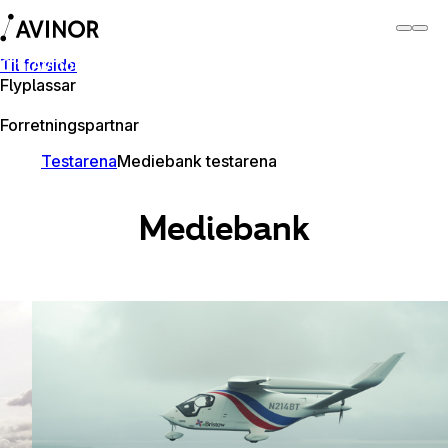
Til forside
Om Avinor
Flyplassar
Om Avinor
Forretningspartnar
Testarena
Mediebank testarena
Mediebank