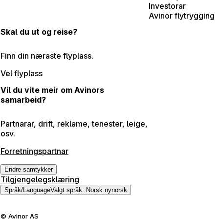
Investorar
Avinor flytrygging
Skal du ut og reise?
Finn din næraste flyplass.
Vel flyplass
Vil du vite meir om Avinors
samarbeid?
Partnarar, drift, reklame, tenester, leige,
osv.
Forretningspartnar
Endre samtykker
Tilgjengelegsklæring
Språk
/
Language
Valgt språk
:
Norsk nynorsk
©
Avinor AS